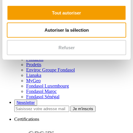
Tout autoriser
Liens utiles
Vidéos
Autoriser la sélection
Brochures
Plan du site
Mentions légales
Refuser
Politique de confidentialité
Nos filiales
Fondasol
Prodetis
Enviroc Groupe Fondasol
Lianaka
MyGeo
Fondasol Luxembourg
Fondasol Maroc
Fondasol Sénégal
Newsletter
Je m'inscris
Certifications