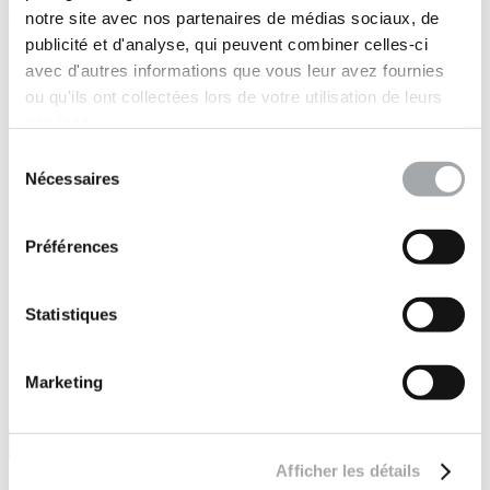
sites à travers le monde
notre site avec nos partenaires de médias sociaux, de
publicité et d'analyse, qui peuvent combiner celles-ci
Marchés publics
avec d'autres informations que vous leur avez fournies
•
Immobilier
ou qu'ils ont collectées lors de votre utilisation de leurs
•
services.
Industrie
•
Sélection
Energies
Nécessaires
du
•
consentement
Concession (auto)routière
•
Préférences
Concession réseaux
•
Maritime
•
Statistiques
Particuliers
Marketing
Afficher les détails
Suivez-nous sur :