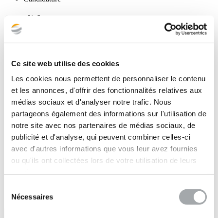
Candidature spontanée
Marchés publics
•
Immobilier
Ce site web utilise des cookies
•
Industrie
Les cookies nous permettent de personnaliser le contenu
•
et les annonces, d'offrir des fonctionnalités relatives aux
Energies
•
médias sociaux et d'analyser notre trafic. Nous
Concession (auto)routière
partageons également des informations sur l'utilisation de
•
notre site avec nos partenaires de médias sociaux, de
Concession réseaux
•
publicité et d'analyse, qui peuvent combiner celles-ci
Maritime
avec d'autres informations que vous leur avez fournies
•
ou qu'ils ont collectées lors de votre utilisation de leurs
Particuliers
services.
Sélection
Nécessaires
du
consentement