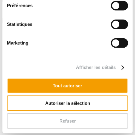
Préférences
Suivez-nous sur :
Statistiques
Liens utiles
Vidéos
Brochures
Marketing
Plan du site
Mentions légales
Politique de confidentialité
Nos filiales
Afficher les détails
Fondasol
Prodetis
Enviroc Groupe Fondasol
Tout autoriser
Lianaka
MyGeo
Fondasol Luxembourg
Fondasol Maroc
Autoriser la sélection
Fondasol Sénégal
Newsletter
Refuser
Je m'inscris
Certifications