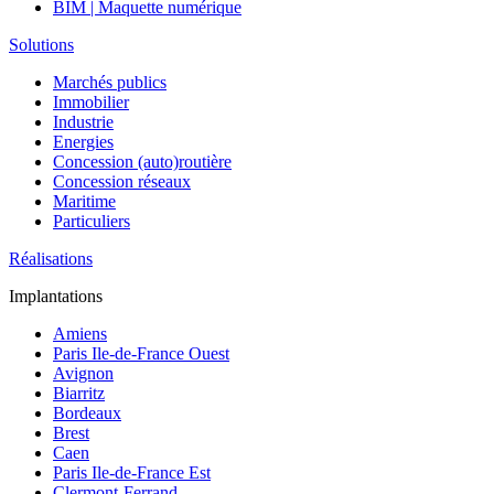
BIM | Maquette numérique
Solutions
Marchés publics
Immobilier
Industrie
Energies
Concession (auto)routière
Concession réseaux
Maritime
Particuliers
Réalisations
Implantations
Amiens
Paris Ile-de-France Ouest
Avignon
Biarritz
Bordeaux
Brest
Caen
Paris Ile-de-France Est
Clermont-Ferrand