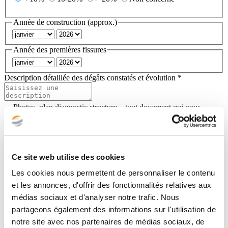
Année de construction (approx.)
Année des premières fissures
Description détaillée des dégâts constatés et évolution *
Photos, plan diagnostic structure... tout document qui nous
permettra de mieux appréhender votre situation
Choisir un fichier..
Aucun fichier sélectionné
Ce site web utilise des cookies
Le poids maximum des fichiers est de 10 Mo. Seuls les formats JPG,
Les cookies nous permettent de personnaliser le contenu
PNG, DOC et PDF sont acceptés.
et les annonces, d'offrir des fonctionnalités relatives aux
Adresse de l'ouvrage concerné
médias sociaux et d'analyser notre trafic. Nous
partageons également des informations sur l'utilisation de
Adresse *
notre site avec nos partenaires de médias sociaux, de
Complément d'adresse (facultatif)