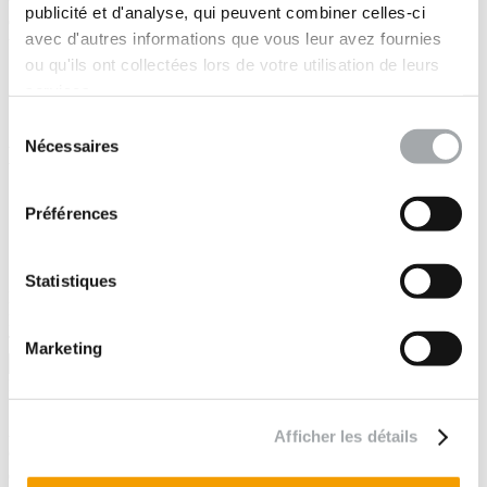
publicité et d'analyse, qui peuvent combiner celles-ci
Code postal *
avec d'autres informations que vous leur avez fournies
Ville *
ou qu'ils ont collectées lors de votre utilisation de leurs
Coordonnées GPS
services.
Sélection
Nécessaires
du
Mes coordonnées
consentement
Civilité *
Préférences
Madame
Monsieur
Statistiques
Nom *
Prénom *
Téléphone *
Veuillez saisir un numéro de téléphone valide
Marketing
Email *
Société *
Adresse *
Afficher les détails
Complément d'adresse
Code postal *