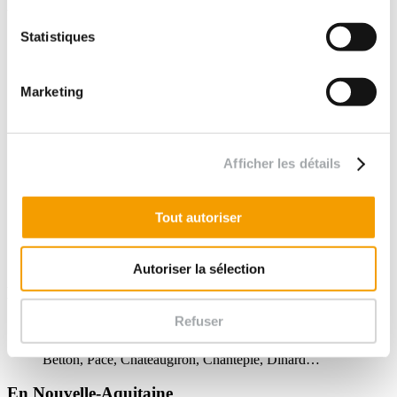
Dans les Pays-de-la-Loire
Statistiques
44 - Loire-Atlantique
: Nantes, Saint-Nazaire, Saint-
Herblain, Rezé, Saint-Sébastien-sur-Loire, Orvault,Vertou,
Couëron, Carquefou, Bouguenais, Châteaubriant, Pornichet,
Pornic, La Baule-Escoublac, Le Pouliguen…
Marketing
49 - Maine-et-Loire
: Angers, Cholet, Saumur, Sèvremoine,
Beaupréau-en-Mauges, Chemillé-en-Anjou, Mauges-sur-
Loire, Segré-en-Anjou Bleu, Orée d'Anjou, Loire-Authion,
Afficher les détails
Montrevaut-sur-Evre, Trélazé, Avrillé…
85 - Vendée
: La Roche-sur-Yon, Les Sables-d’Olonne,
Challans, Montaigu-Vendée, Les Herbiers, Fontenay-le-
Tout autoriser
Comte, Saint-Hilaire-de-Riez, Aizenay, Luçon, Essarts en
Bocage, Saint-Jean-de-Monts, Le Poiré-sur-Vie,
Chantonnay…
Autoriser la sélection
En Bretagne
Refuser
35 - Ille-et-Vilaine
: Rennes, Saint-Malo, Fougères, Vitré,
Bruz, Cesson-Sévigné, Saint-Jacques-de-la-Lande, Pacé,
Betton, Pacé, Châteaugiron, Chantepie, Dinard…
En Nouvelle-Aquitaine