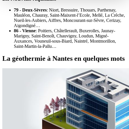
79 - Deux-Sèvres
: Niort, Bressuire, Thouars, Parthenay,
Mauléon, Chauray, Saint-Maixent-l’Ecole, Mellé, La Crèche,
Nueil-les-Aubiers, Aiffres, Moncourant-sur-Sèvre, Cerizay,
Aigondigné…
86 - Vienne
: Poitiers, Châtellerault, Buxerolles, Jaunay-
Marigny, Saint-Benoît, Chauvigny, Loudun, Migné-
Auxances, Vouneuil-sous-Biard, Naintré, Montmorillon,
Saint-Martin-la-Pallu…
La géothermie à Nantes en quelques mots