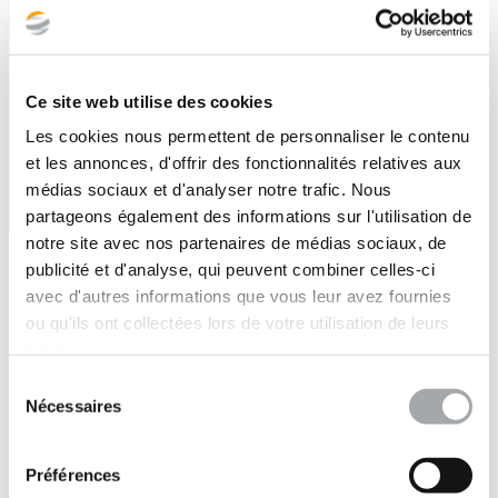
Ce site web utilise des cookies
Les cookies nous permettent de personnaliser le contenu
et les annonces, d'offrir des fonctionnalités relatives aux
médias sociaux et d'analyser notre trafic. Nous
Pathologie des structures et des Matériaux
partageons également des informations sur l'utilisation de
notre site avec nos partenaires de médias sociaux, de
Nous contribuons à la gestion et la pérennité de votre
publicité et d'analyse, qui peuvent combiner celles-ci
patrimoine bâti, à travers vos programmes de prévention
avec d'autres informations que vous leur avez fournies
(résistance et viabilité des ouvrages, actions correctrices si
identification de désordre), ou de réhabilitation /
ou qu'ils ont collectées lors de votre utilisation de leurs
restructuration (préconisations adaptées).
services.
En savoir plus
Sélection
Nécessaires
du
Les départements couverts par Fondasol
consentement
Nantes
Préférences