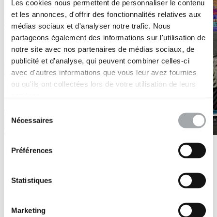
Les cookies nous permettent de personnaliser le contenu
et les annonces, d'offrir des fonctionnalités relatives aux
médias sociaux et d'analyser notre trafic. Nous
partageons également des informations sur l'utilisation de
notre site avec nos partenaires de médias sociaux, de
publicité et d'analyse, qui peuvent combiner celles-ci
avec d'autres informations que vous leur avez fournies
ou qu'ils ont collectées lors de votre utilisation de leurs
services.
Sélection
Nécessaires
du
consentement
Préférences
Plan minute de synthèse des réseaux
Si nécessaire, nos partenaires spécialisés en Détection de réseaux
peuvent établir un
plan minute de synthèse des réseaux
(
PMSR
Statistiques
ou
PSR
).
Ce plan localise
sur un seul et même fond de plan la
Marketing
position de tous les réseaux existants connus
obtenus via