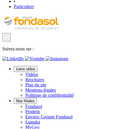
•
Particuliers
Suivez-nous sur :
Liens utiles
Vidéos
Brochures
Plan du site
Mentions légales
Politique de confidentialité
Nos filiales
Fondasol
Prodetis
Enviroc Groupe Fondasol
Lianaka
MyGeo