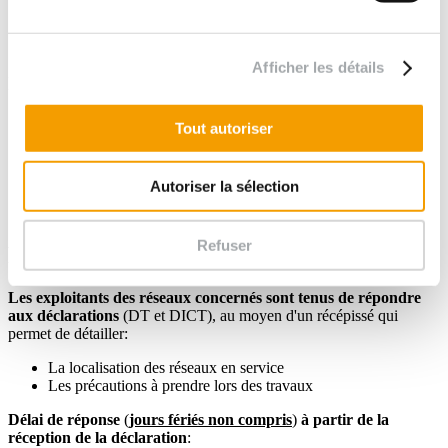
les DT/DICT et les retours concessionnaires, pour une
visualisation et une sécurité accrues.
Il permet également d'
estimer les réseaux restant à détecter
.
Afficher les détails
IC, OL et marquage-piquetage
Si des réseaux restent à détecter, nos partenaires (habilités
Tout autoriser
AIPR) réalisent des
IC
(
investigations complémentaires
) et
des
OL
(
opérations de localisation
) pour
sécuriser les
points de sondage
et l'opération.
Autoriser la sélection
Ils effectuent également le
marquage-piquetage
obligatoire
au préalable de tous travaux.
Refuser
Réponses et délais pour les DT/DICT?
Les exploitants des réseaux concernés sont tenus de répondre
aux déclarations
(DT et DICT), au moyen d'un récépissé qui
permet de détailler:
La localisation des réseaux en service
Les précautions à prendre lors des travaux
Délai de réponse
(
jours fériés non compris
)
à partir de la
réception de la déclaration
: