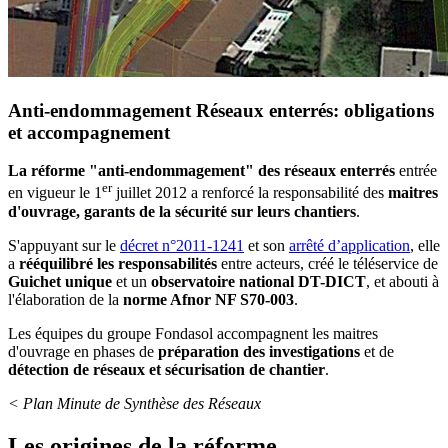
Anti-endommagement Réseaux enterrés: obligations
et accompagnement
La réforme "anti-endommagement" des réseaux enterrés
entrée
er
en vigueur le 1
juillet 2012 a renforcé la responsabilité des
maitres
d'ouvrage, garants de la sécurité sur leurs chantiers
.
S'appuyant sur le
décret n°2011-1241
et son
arrêté d’application
, elle
a
rééquilibré les responsabilités
entre acteurs, créé le téléservice de
Guichet unique
et un
observatoire national DT-DICT
, et abouti à
l'élaboration de la
norme Afnor NF S70-003
.
Les équipes du groupe Fondasol accompagnent les maitres
d'ouvrage en phases de
préparation des investigations
et de
détection de réseaux et
sécurisation de chantier
.
< Plan Minute de Synthèse des Réseaux
Les origines de la réforme