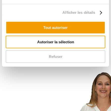
Là encore,
la rupture digitale modifiera la façon d’occuper le
temps de nos collaborateurs
et d’en flécher une partie vers
Afficher les détails
davantage de créativité, d’appropriation et de désobéissance
aux process établis pour encore plus d’innovation
.
Partager cet article sur :
Tout autoriser
Retour à la liste des actualités
Autoriser la sélection
Refuser