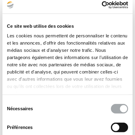
Ingénierie géotechnique
Ce site web utilise des cookies
Nos missions
Les cookies nous permettent de personnaliser le contenu
et les annonces, d'offrir des fonctionnalités relatives aux
Mission G2PRO
médias sociaux et d'analyser notre trafic. Nous
partageons également des informations sur l'utilisation de
Etude géotechnique réalisée selon la norme NF P94-500:
notre site avec nos partenaires de médias sociaux, de
Description des choix constructifs des ouvrages
publicité et d'analyse, qui peuvent combiner celles-ci
géotechniques intégrant le phasage et les contraintes du projet
avec d'autres informations que vous leur avez fournies
données par le maître d’œuvre
Hypothèses géotechniques pour la justification des
ou qu'ils ont collectées lors de votre utilisation de leurs
ouvrages
: définition de valeurs caractéristiques des
services.
paramètres par ouvrage géotechnique
Note de prédimensionnement
avec couche de forme support
Sélection
du dallage (1t/m²) et capacités portantes dans le cas de
Nécessaires
du
fondations profondes d’après 3 cas de charge fournis
consentement
Dispositions constructives et/ou éventuels dispositifs de
contrôle
à envisager pendant les travaux, et/ou pendant
Préférences
Mission G4