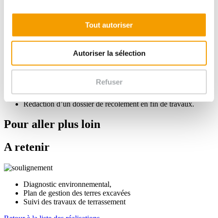
maillage en juillet 2021,
Estimation des volumes de terres à excaver,
Tout autoriser
Validation des documents préalables aux travaux de
terrassement et évacuation,
Autoriser la sélection
Suivi des travaux de terrassement
,
Contrôle des bords et fond de fouille
,
Diagnostic de la pollution
des gaz du sol après dépollution
Refuser
(5 piézairs de 1,5 m),
Mise à jours de
l’EQRS
,
Rédaction d’un dossier de récolement en fin de travaux.
Pour aller plus loin
A retenir
Diagnostic environnemental,
Plan de gestion des terres excavées
Suivi des travaux de terrassement