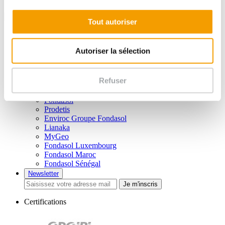
Tout autoriser
Liens utiles
Vidéos
Autoriser la sélection
Brochures
Plan du site
Mentions légales
Refuser
Politique de confidentialité
Nos filiales
Fondasol
Prodetis
Enviroc Groupe Fondasol
Lianaka
MyGeo
Fondasol Luxembourg
Fondasol Maroc
Fondasol Sénégal
Newsletter
Je m'inscris
Certifications