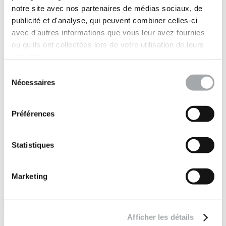
sites à travers le monde
notre site avec nos partenaires de médias sociaux, de
publicité et d'analyse, qui peuvent combiner celles-ci
Marchés publics
avec d'autres informations que vous leur avez fournies
•
Immobilier
ou qu'ils ont collectées lors de votre utilisation de leurs
•
services.
Industrie
•
Sélection
Energies
Nécessaires
du
•
consentement
Concession (auto)routière
•
Préférences
Concession réseaux
•
Maritime
•
Statistiques
Particuliers
Marketing
Afficher les détails
Suivez-nous sur :