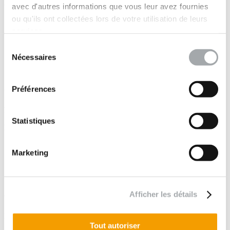
Notre accompagnement
avec d'autres informations que vous leur avez fournies
ou qu'ils ont collectées lors de votre utilisation de leurs
En amont de toute intervention,
a
ppréhender un
éventuel
aléa géologique
sur la zone de votre projet
services.
Orienter les investigations
géophysiques et/ou
Sélection
géotechniques afin d'en préciser les contours (à titre
d'exemple, une campagne géophysique en cas de suspicion de
Nécessaires
du
cavité)
consentement
Mission G1 Etude de site ou G5 de diagnostic
Préférences
Votre problématique
Préciser un contexte géologique complexe
Statistiques
Notre accompagnement
Apporter une
compréhension fine du modèle géologique
Marketing
pour une pertinence accrue dans la définition du modèle
géotechnique
Votre problématique
Afficher les détails
Valider la faisabilité d'un projet au regard du risque naturel
Notre accompagnement
Tout autoriser