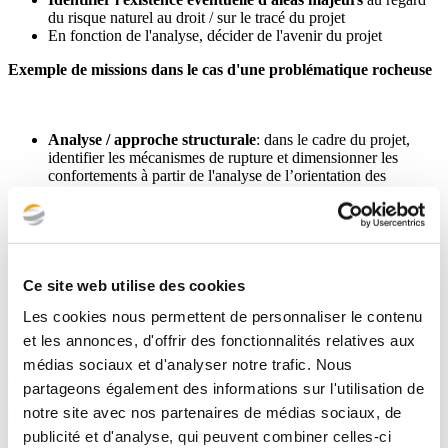
du risque naturel au droit / sur le tracé du projet
En fonction de l'analyse, décider de l'avenir du projet
Exemple de missions dans le cas d'une problématique rocheuse
Analyse / approche structurale
: dans le cadre du projet,
identifier les mécanismes de rupture et dimensionner les
confortements à partir de l'analyse de l’orientation des
discontinuités affectant la roche
Exemple de missions dans le cas d'un effondrement
Ce site web utilise des cookies
Déterminer l'origine et le type de la cavité
(naturelle ou
anthropique)
Les cookies nous permettent de personnaliser le contenu
Le cas échéant, définir un programme d'investigations adapté
et les annonces, d'offrir des fonctionnalités relatives aux
à la problématique identifiée
médias sociaux et d'analyser notre trafic. Nous
Votre problématique
partageons également des informations sur l'utilisation de
notre site avec nos partenaires de médias sociaux, de
En amont de tout projet
publicité et d'analyse, qui peuvent combiner celles-ci