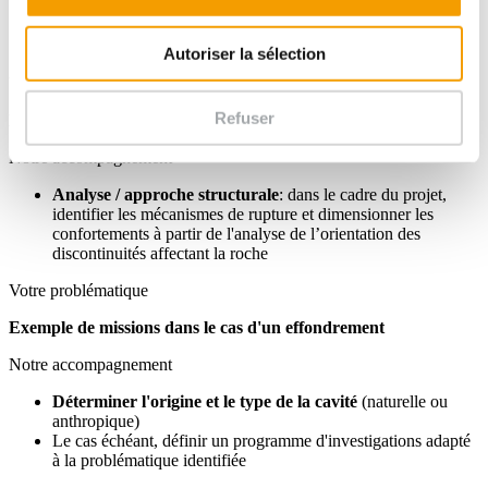
Identifier l'existence éventuelle d'aléas majeurs
au regard
du risque naturel au droit / sur le tracé du projet
En fonction de l'analyse, décider de l'avenir du projet
Autoriser la sélection
Votre problématique
Refuser
Exemple de missions dans le cas d'une problématique rocheuse
Notre accompagnement
Analyse / approche structurale
: dans le cadre du projet,
identifier les mécanismes de rupture et dimensionner les
confortements à partir de l'analyse de l’orientation des
discontinuités affectant la roche
Votre problématique
Exemple de missions dans le cas d'un effondrement
Notre accompagnement
Déterminer l'origine et le type de la cavité
(naturelle ou
anthropique)
Le cas échéant, définir un programme d'investigations adapté
à la problématique identifiée