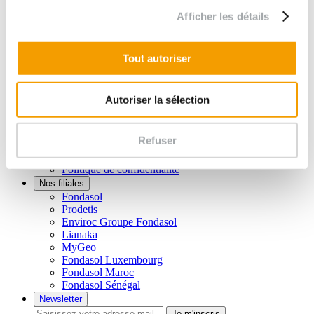
Afficher les détails
Suivez-nous sur :
Tout autoriser
Autoriser la sélection
Liens utiles
Vidéos
Brochures
Refuser
Plan du site
Mentions légales
Politique de confidentialité
Nos filiales
Fondasol
Prodetis
Enviroc Groupe Fondasol
Lianaka
MyGeo
Fondasol Luxembourg
Fondasol Maroc
Fondasol Sénégal
Newsletter
Je m'inscris