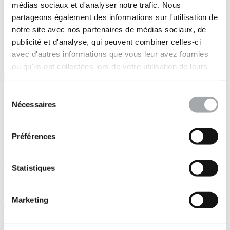
médias sociaux et d'analyser notre trafic. Nous
partageons également des informations sur l'utilisation de
notre site avec nos partenaires de médias sociaux, de
La force de nos équipes
publicité et d'analyse, qui peuvent combiner celles-ci
avec d'autres informations que vous leur avez fournies
ou qu'ils ont collectées lors de votre utilisation de leurs
services.
Sélection
Nécessaires
du
La proximité de nos agences
consentement
Préférences
Statistiques
La capitalisation de nos connaissances
Marketing
Réaliser votre devis sur mygeo.fr