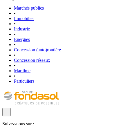
Marchés publics
•
Immobilier
•
Industrie
•
Energies
•
Concession (auto)routière
•
Concession réseaux
•
Maritime
•
Particuliers
Suivez-nous sur :