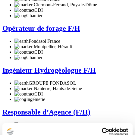
Clermont-Ferrand, Puy-de-Dôme
CDI
Chantier
Opérateur de forage F/H
Fondasol France
Montpellier, Hérault
CDI
Chantier
Ingénieur Hydrogéologue F/H
GROUPE FONDASOL
Nanterre, Hauts-de-Seine
CDI
Ingénierie
Responsable d’Agence (F/H)
GROUPE FONDASOL
Rennes, Ille-et-Vilaine