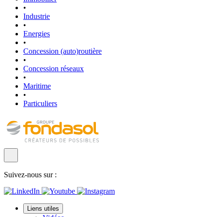
•
Industrie
•
Energies
•
Concession (auto)routière
•
Concession réseaux
•
Maritime
•
Particuliers
Suivez-nous sur :
Liens utiles