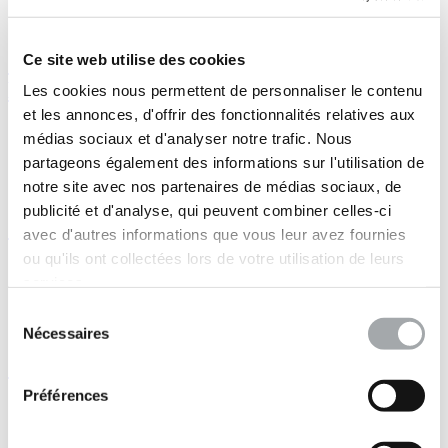
CDI
Management
Superviseur en Sites et Sols Pollués F/H -
Ce site web utilise des cookies
Nanterre
Les cookies nous permettent de personnaliser le contenu
et les annonces, d'offrir des fonctionnalités relatives aux
GROUPE FONDASOL
médias sociaux et d'analyser notre trafic. Nous
Nanterre, Hauts-de-Seine
partageons également des informations sur l'utilisation de
CDI
Ingénierie
notre site avec nos partenaires de médias sociaux, de
publicité et d'analyse, qui peuvent combiner celles-ci
Superviseur en Sites et Sols Pollués F/H
avec d'autres informations que vous leur avez fournies
ou qu'ils ont collectées lors de votre utilisation de leurs
GROUPE FONDASOL
services.
Strasbourg, Bas-Rhin
CDI
Sélection
Ingénierie
Nécessaires
du
consentement
Superviseur en Sites et Sols Pollués F/H
Préférences
GROUPE FONDASOL
Bordeaux, Gironde
CDI