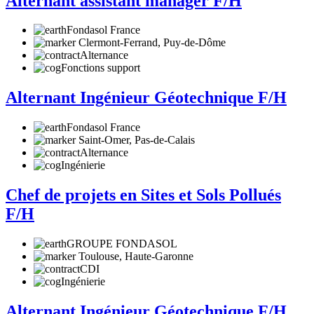
Alternant assistant manager F/H
Fondasol France
Clermont-Ferrand, Puy-de-Dôme
Alternance
Fonctions support
Alternant Ingénieur Géotechnique F/H
Fondasol France
Saint-Omer, Pas-de-Calais
Alternance
Ingénierie
Chef de projets en Sites et Sols Pollués
F/H
GROUPE FONDASOL
Toulouse, Haute-Garonne
CDI
Ingénierie
Alternant Ingénieur Géotechnique F/H