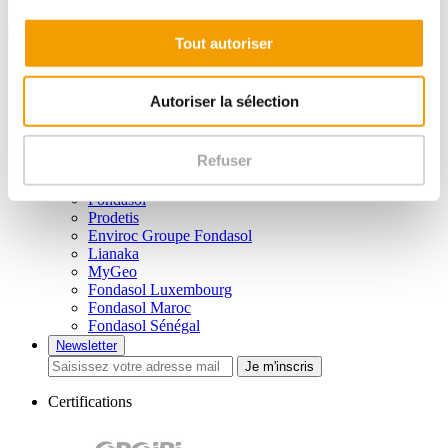
Tout autoriser
Liens utiles
Vidéos
Autoriser la sélection
Brochures
Plan du site
Mentions légales
Refuser
Politique de confidentialité
Nos filiales
Fondasol
Prodetis
Enviroc Groupe Fondasol
Lianaka
MyGeo
Fondasol Luxembourg
Fondasol Maroc
Fondasol Sénégal
Newsletter
Je m'inscris
Certifications