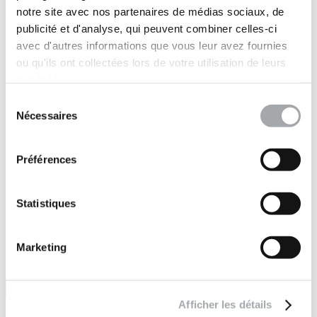
sites à travers le monde
notre site avec nos partenaires de médias sociaux, de
publicité et d'analyse, qui peuvent combiner celles-ci
Marchés publics
avec d'autres informations que vous leur avez fournies
•
Immobilier
ou qu'ils ont collectées lors de votre utilisation de leurs
•
services.
Industrie
•
Sélection
Energies
Nécessaires
du
•
consentement
Concession (auto)routière
•
Préférences
Concession réseaux
•
Maritime
•
Statistiques
Particuliers
Marketing
Afficher les détails
Suivez-nous sur :