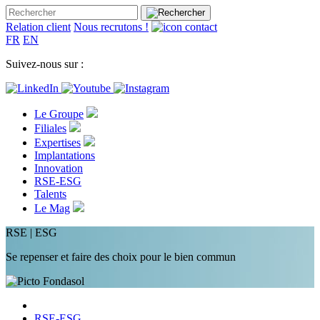
Relation client
Nous recrutons !
FR
EN
Suivez-nous sur :
Le Groupe
Filiales
Expertises
Implantations
Innovation
RSE-ESG
Talents
Le Mag
RSE | ESG
Se repenser et faire des choix pour le bien commun
RSE-ESG