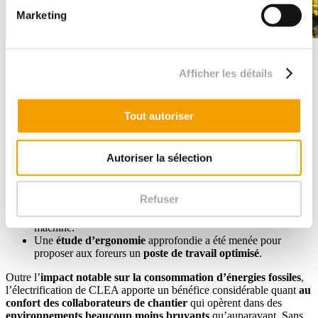
Marketing
CLEA, premier atelier de forage 100% électrique
Afficher les détails
Pour nos chantiers d’investigations, nous avons mis au point
CLEA, le premier atelier de forage connecté, léger, 100%
électrique, ergonomique et autonome
, entré en service en
juillet
Tout autoriser
2024
.
D’une puissance équivalente à une machine thermique de
50 CV
,
Autoriser la sélection
CLEA est le fruit de plusieurs années de R&D :
Une
étude de faisabilité
et la réalisation et la mise en service
Refuser
d’un
démonstrateur
pendant plusieurs mois ont permis de
valider l’
électrification des différents moteurs
de la
machine.
Une
étude d’ergonomie
approfondie a été menée pour
proposer aux foreurs un
poste de travail optimisé
.
Outre l’
impact notable sur la consommation d’énergies fossiles
,
l’électrification de CLEA apporte un bénéfice considérable quant
au
confort des collaborateurs de chantier
qui opèrent dans des
environnements beaucoup moins bruyants
qu’auparavant. Sans