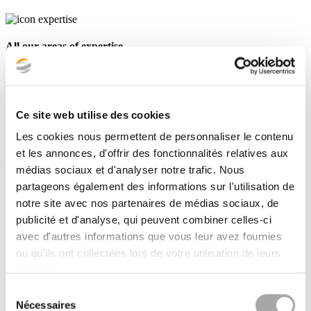
All our areas of expertise
Recently completed projects
Pathology of Structures and Materials
Industrial buildings
Ce site web utilise des cookies
Les cookies nous permettent de personnaliser le contenu
Etude de dallage et étude structurelle de charpente
et les annonces, d'offrir des fonctionnalités relatives aux
Clermont-Ferrand (63)
médias sociaux et d'analyser notre trafic. Nous
Find out more
partageons également des informations sur l'utilisation de
notre site avec nos partenaires de médias sociaux, de
publicité et d'analyse, qui peuvent combiner celles-ci
Pathology of Structures and Materials
Industrial buildings
avec d'autres informations que vous leur avez fournies
Etude de confortement
ou qu'ils ont collectées lors de votre utilisation de leurs
services.
Clermont-Ferrand (63)
Sélection
Find out more
Nécessaires
du