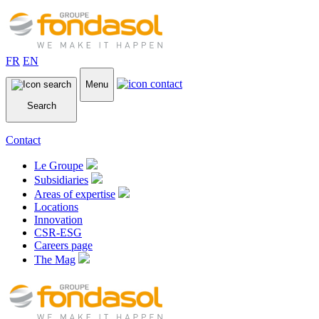
FR
EN
Menu
Search
Contact
Le Groupe
Subsidiaries
Areas of expertise
Locations
Innovation
CSR-ESG
Careers page
The Mag