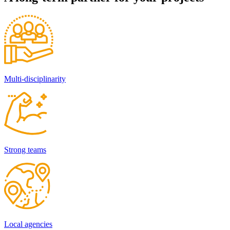
Multi-disciplinarity
Strong teams
Local agencies