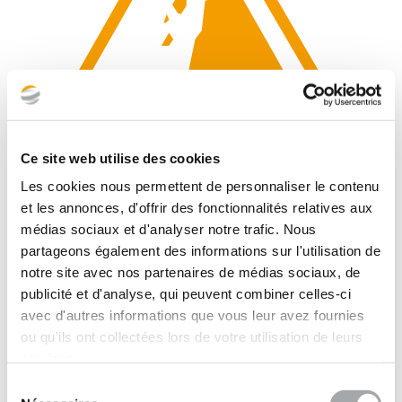
Ce site web utilise des cookies
Les cookies nous permettent de personnaliser le contenu
et les annonces, d'offrir des fonctionnalités relatives aux
Geology and natural risks
médias sociaux et d'analyser notre trafic. Nous
partageons également des informations sur l'utilisation de
Our areas of expertise
notre site avec nos partenaires de médias sociaux, de
publicité et d'analyse, qui peuvent combiner celles-ci
Mission G2 PRO
avec d'autres informations que vous leur avez fournies
Mission G2 DCE/ACT
Mission G4
ou qu'ils ont collectées lors de votre utilisation de leurs
Inventaire et caractérisation des instabilités en falaise
services.
Réalisation d'un modèle 3D de la paroi rocheuse par prise de
vue aérienne au drone pour implanter et dimensionner des
Sélection
solutions de sécurisation