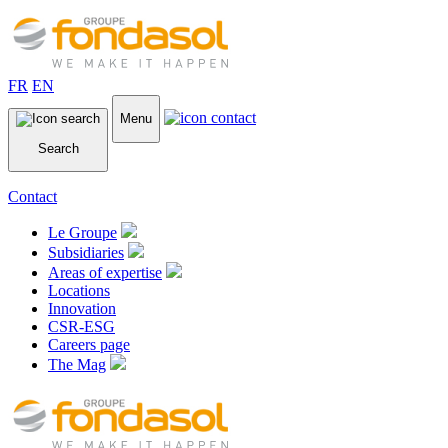
FR
EN
Menu
Search
Contact
Le Groupe
Subsidiaries
Areas of expertise
Locations
Innovation
CSR-ESG
Careers page
The Mag