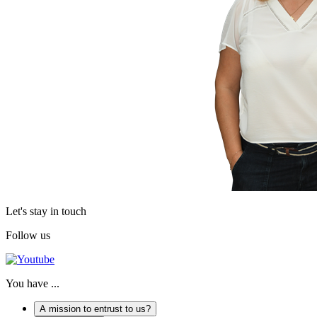
Let's stay in touch
Follow us
You have ...
A mission to entrust to us?