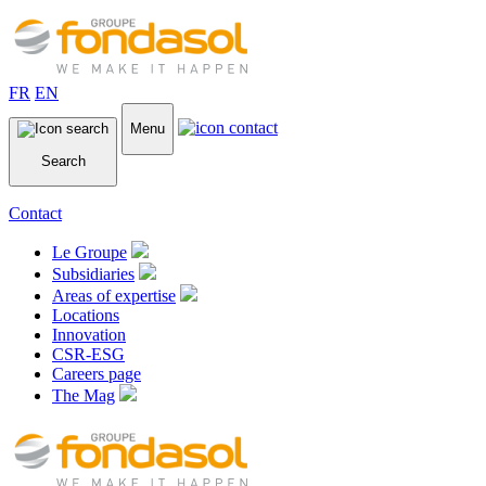
FR
EN
Menu
Search
Contact
Le Groupe
Subsidiaries
Areas of expertise
Locations
Innovation
CSR-ESG
Careers page
The Mag