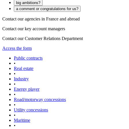
big ambitions?
a comment or congratulations for us?
Contact our agencies in France and abroad
Contact our key account managers
Contact our Customer Relations Department
Access the form
Public contracts
•
Real estate
•
Industry
•
Energy player
•
Road/motorway concessions
•
Utility concessions
•
Maritime
•