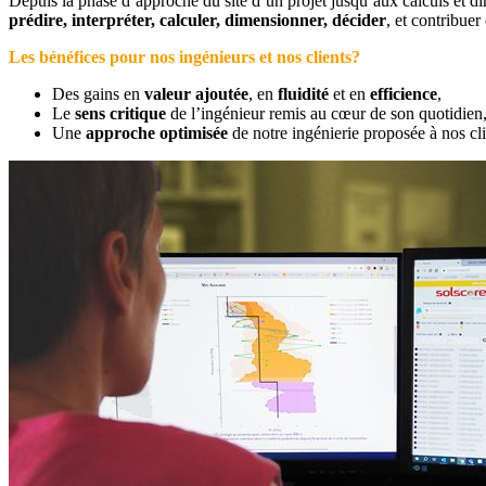
Depuis la phase d’approche du site d’un projet jusqu’aux calculs et d
prédire, interpréter, calculer, dimensionner, décider
, et contribue
Les bénéfices pour nos ingénieurs et nos clients?
Des gains en
valeur ajoutée
, en
fluidité
et en
efficience
,
Le
sens critique
de l’ingénieur remis au cœur de son quotidien
Une
approche optimisée
de notre ingénierie proposée à nos cli