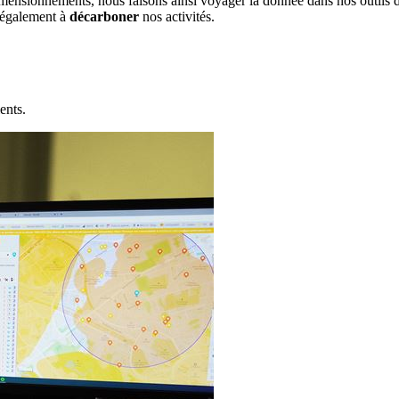
imensionnements, nous faisons ainsi voyager la donnée dans nos outils di
r également à
décarboner
nos activités.
,
ents.