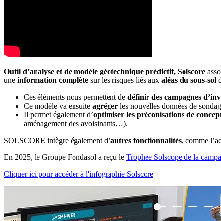
Outil d’analyse et de modèle géotechnique prédictif,
Solscore
assoc
une
information complète
sur les risques liés aux
aléas du sous-sol
d
Ces éléments nous permettent de
définir des campagnes d’inv
Ce modèle va ensuite
agréger
les nouvelles données de sondag
Il permet également d’
optimiser les préconisations de concept
aménagement des avoisinants…).
SOLSCORE intègre également d’
autres fonctionnalités
, comme l’ac
En 2025, le Groupe Fondasol a reçu le
Trophée Solscope de la campag
Cliquer ici pour accéder à l'infographie Solscore