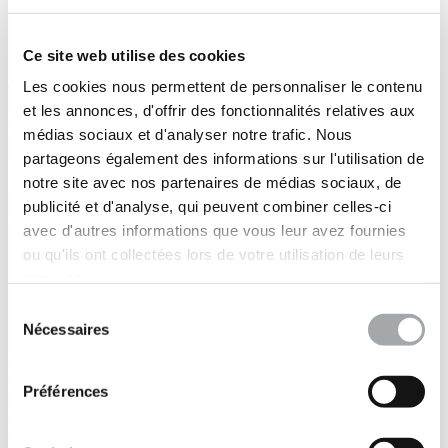
Missions G2 AVP et G2 PRO pour la construction de
maisons individuelles, y compris le cas échéant votre étude
de structure
Ce site web utilise des cookies
En savoir plus
Les cookies nous permettent de personnaliser le contenu
et les annonces, d'offrir des fonctionnalités relatives aux
Fondasol à l'international
médias sociaux et d'analyser notre trafic. Nous
partageons également des informations sur l'utilisation de
Fondasol déploie son offre de services multi-expertises en
notre site avec nos partenaires de médias sociaux, de
Europe et en Afrique
, à travers ses agences du Luxembourg, du
Maroc et du Sénégal, et sur l'ensemble des continents à travers son
publicité et d'analyse, qui peuvent combiner celles-ci
département Etudes internationales.
avec d'autres informations que vous leur avez fournies
Fondasol Luxembourg
ou qu'ils ont collectées lors de votre utilisation de leurs
Fondasol Maroc
services.
Fondasol Sénégal
Fondasol Etudes internationales
Sélection
Nécessaires
du
Amérique du Nord : Enviroc Groupe
consentement
Fondasol
Préférences
Le Groupe Fondasol est présent en Amérique du Nord depuis
2020, via ses filiales canadiennes Solroc et DEC Enviro
,