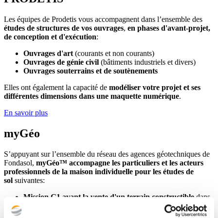
Les équipes de Prodetis vous accompagnent dans l’ensemble des
études de structures de vos ouvrages
,
en phases d'avant-projet,
de conception et d'exécution
:
Ouvrages d'art
(courants et non courants)
Ouvrages de génie civil
(bâtiments industriels et divers)
Ouvrages souterrains et de soutènements
Elles ont également la capacité de
modéliser votre projet et ses
différentes dimensions dans une maquette numérique
.
En savoir plus
myGéo
S’appuyant sur l’ensemble du réseau des agences géotechniques de
Fondasol,
myGéo™ accompagne les particuliers et les acteurs
professionnels de la maison individuelle pour les études de
sol
suivantes:
Mission G1 avant la vente d'un terrain constructible
dans
les zones moyennement et fortement exposées au phénomène
de retrait-gonflement des argiles – article 68 de la loi Elan.