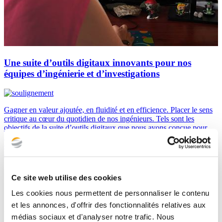
Une suite d’outils digitaux innovants pour nos
équipes d’ingénierie et d’investigations
Gagner en valeur ajoutée, en fluidité et en efficience. Placer le sens
critique au cœur du quotidien de nos ingénieurs. Tels sont les
objectifs de la suite d’outils digitaux que nous avons conçue pour
nos équipes d'ingénierie et d'investigations, depuis la phase
d’approche du site d’un projet jusqu’aux calculs et
dimensionnements.
Ce site web utilise des cookies
Les cookies nous permettent de personnaliser le contenu
et les annonces, d'offrir des fonctionnalités relatives aux
médias sociaux et d'analyser notre trafic. Nous