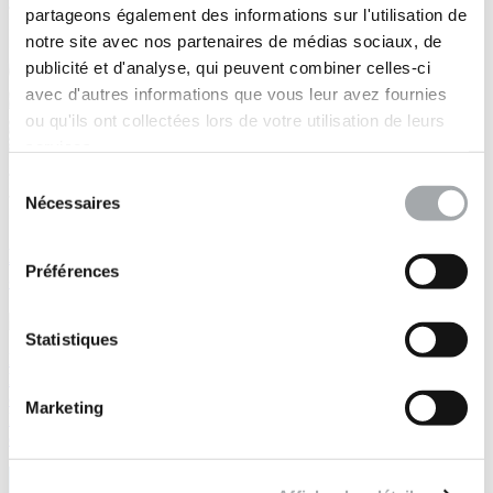
partageons également des informations sur l'utilisation de
notre site avec nos partenaires de médias sociaux, de
publicité et d'analyse, qui peuvent combiner celles-ci
avec d'autres informations que vous leur avez fournies
ou qu'ils ont collectées lors de votre utilisation de leurs
services.
Sélection
Nécessaires
du
consentement
LIANAKA, la donnée et l'IA pour un accès client
Préférences
direct
Statistiques
LIANAKA mobilise données de sols, géostatistique, IA et analyse
humaine, pour convertir les risques du sol en opportunités et
contribuer à optimiser et décarboner les projets de construction.
Marketing
LIANAKA intègre une plateforme offrant un accès client direct aux
données, notamment en phase planification.