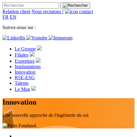
Relation client
Nous recrutons !
FR
EN
Suivez-nous sur :
Le Groupe
Filiales
Expertises
Implantations
Innovation
RSE-ESG
Talents
Le Mag
Innovation
Une nouvelle approche de l'ingénierie du sol