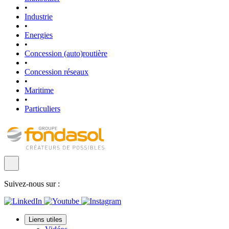
•
Industrie
•
Energies
•
Concession (auto)routière
•
Concession réseaux
•
Maritime
•
Particuliers
Suivez-nous sur :
Liens utiles