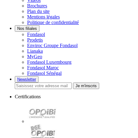
Vidéos
Brochures
Plan du site
Mentions légales
Politique de confidentialité
Nos filiales
Fondasol
Prodetis
Enviroc Groupe Fondasol
Lianaka
MyGeo
Fondasol Luxembourg
Fondasol Maroc
Fondasol Sénégal
Newsletter
Je m'inscris
Certifications