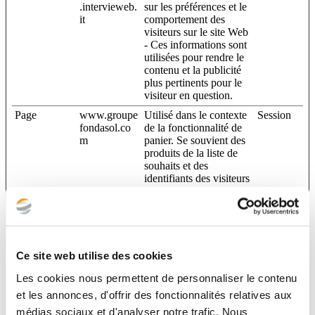
.intervieweb.
sur les préférences et le
it
comportement des
visiteurs sur le site Web
- Ces informations sont
utilisées pour rendre le
contenu et la publicité
plus pertinents pour le
visiteur en question.
Page
www.groupe
Utilisé dans le contexte
Session
fondasol.co
de la fonctionnalité de
m
panier. Se souvient des
produits de la liste de
souhaits et des
identifiants des visiteurs
lors de la validation de
leur commande.
PHPSESSID
inrecruitingfr
Conserve la
1 année
.intervieweb.
configuration des
it
paramètres des
Ce site web utilise des cookies
utilisateurs à travers les
demandes de page.
Les cookies nous permettent de personnaliser le contenu
rc::a
Google
Ce cookie est utilisé
Persistant
et les annonces, d'offrir des fonctionnalités relatives aux
pour distinguer les
médias sociaux et d'analyser notre trafic. Nous