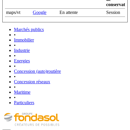
conservatio
maps/vt
Google
En attente
Session
Marchés publics
•
Immobilier
•
Industrie
•
Energies
•
Concession (auto)routière
•
Concession réseaux
•
Maritime
•
Particuliers