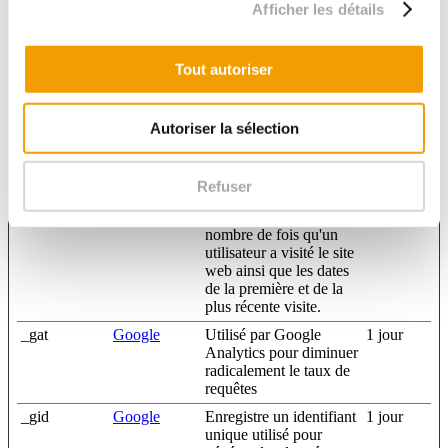
Nom
Fournisseur
Finalité
Afficher les détails
de
conservatio
_ga
Google
Enregistre un identifiant
2 années
Tout autoriser
unique utilisé pour
générer des données
statistiques sur la façon
Autoriser la sélection
dont le visiteur utilise le
site.
_ga_#
Google
Utilisé par Google
2 années
Refuser
Analytics our recueillir
des données sur le
nombre de fois qu'un
utilisateur a visité le site
web ainsi que les dates
de la première et de la
plus récente visite.
_gat
Google
Utilisé par Google
1 jour
Analytics pour diminuer
radicalement le taux de
requêtes
_gid
Google
Enregistre un identifiant
1 jour
unique utilisé pour