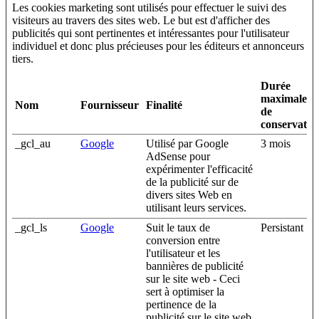
Les cookies marketing sont utilisés pour effectuer le suivi des
visiteurs au travers des sites web. Le but est d'afficher des
publicités qui sont pertinentes et intéressantes pour l'utilisateur
individuel et donc plus précieuses pour les éditeurs et annonceurs
tiers.
Durée
maximale
Nom
Fournisseur
Finalité
de
conservatio
_gcl_au
Google
Utilisé par Google
3 mois
AdSense pour
expérimenter l'efficacité
de la publicité sur de
divers sites Web en
utilisant leurs services.
_gcl_ls
Google
Suit le taux de
Persistant
conversion entre
l'utilisateur et les
bannières de publicité
sur le site web - Ceci
sert à optimiser la
pertinence de la
publicité sur le site web.