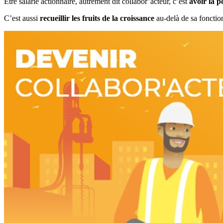
Être salarié actionnaire, autrement dit collabor’acteur, c’est
avoir la p
C’est aussi
recueillir les fruits de la croissance
au-delà de sa fonction