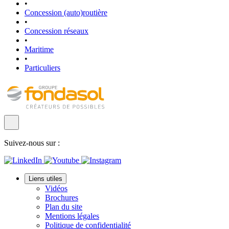
•
Concession (auto)routière
•
Concession réseaux
•
Maritime
•
Particuliers
Suivez-nous sur :
Liens utiles
Vidéos
Brochures
Plan du site
Mentions légales
Politique de confidentialité