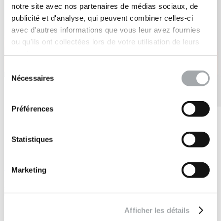
notre site avec nos partenaires de médias sociaux, de
publicité et d'analyse, qui peuvent combiner celles-ci
avec d'autres informations que vous leur avez fournies
ou qu'ils ont collectées lors de votre utilisation de leurs
services.
Sélection
Nécessaires
du
consentement
Préférences
Statistiques
SOLSCOPE 2025 - Nos innovations plébiscitées par la profession
Marketing
Voir toutes les actualités
Afficher les détails
Découvrez nos réalisations