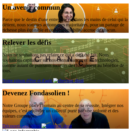
Un avenir commun
Parce que le destin d'une entreprise est dans les mains de celui qui la
détient, nous sommes actionnaires majoritaires, pour un partage de
richesse plus équitable et une responsabilité accrue de chacun.
Relever les défis
Nous ne souhaitons pas refaire ce qui a déjà été fait. Nous
souhaitons capitaliser sur nos connaissances et les technologies,
comme autant de puissants moteurs de changement au bénéfice de
tous.
Notre raison d'être et d'agir
Devenez Fondasolien !
Notre Groupe place l'humain au centre de sa réussite. Intégrer nos
équipes, c’est rejoindre un collectif porté par une volonté et des
valeurs communes.
Découvrir nos offres