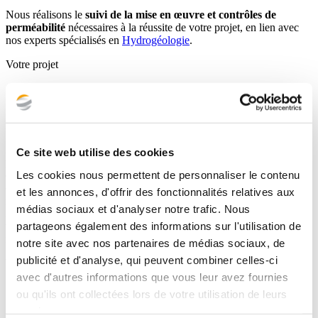
Nous réalisons le
suivi de la mise en œuvre et
contrôles de
perméabilité
nécessaires à la réussite de votre projet, en lien avec
nos experts spécialisés en
Hydrogéologie
.
Votre projet
Vous avez besoin d'une étude de terrassement pour un
projet
"
neuf
"
?
Notre accompagnement
Nous vous accompagnons sur de nombreuses dimensions de votre
Ce site web utilise des cookies
projet:
réutilisation des matériaux
du site,
stabilité
Les cookies nous permettent de personnaliser le contenu
(déblai/remblai),
tassement de consolidation
,
traitement des sols
(couche de forme),
vibration
pendant les travaux (instrumentation),
et les annonces, d'offrir des fonctionnalités relatives aux
mais aussi
gestion des géosynthétiques et géotextiles
... Nous
médias sociaux et d'analyser notre trafic. Nous
intervenons en
suivi et contrôle
(avis sur les documents ou
partageons également des informations sur l'utilisation de
variantes), et pouvons, dès que de besoin, rapidement mobiliser
notre
laboratoire géotechnique
.
notre site avec nos partenaires de médias sociaux, de
publicité et d'analyse, qui peuvent combiner celles-ci
Votre projet
avec d'autres informations que vous leur avez fournies
Votre projet porte sur la rénovation ou la réalisation
ou qu'ils ont collectées lors de votre utilisation de leurs
d'une chaussée ou d'une voirie?
services.