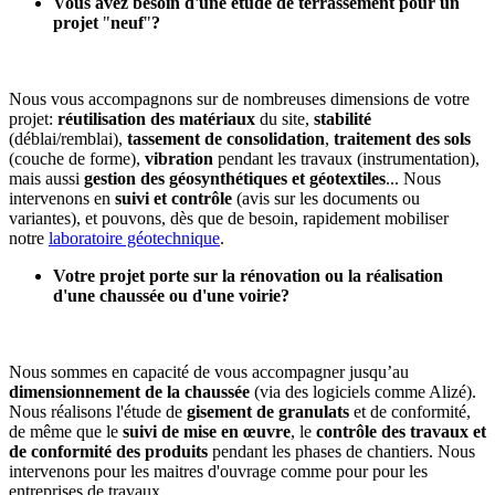
Vous avez besoin d'une étude de terrassement pour un
projet
"
neuf
"
?
Nous vous accompagnons sur de nombreuses dimensions de votre
projet:
réutilisation des matériaux
du site,
stabilité
(déblai/remblai),
tassement de consolidation
,
traitement des sols
(couche de forme),
vibration
pendant les travaux (instrumentation),
mais aussi
gestion des géosynthétiques et géotextiles
... Nous
intervenons en
suivi et contrôle
(avis sur les documents ou
variantes), et pouvons, dès que de besoin, rapidement mobiliser
notre
laboratoire géotechnique
.
Votre projet porte sur la rénovation ou la réalisation
d'une chaussée ou d'une voirie?
Nous sommes en capacité de vous accompagner jusqu’au
dimensionnement de la chaussée
(via des logiciels comme Alizé).
Nous réalisons l'étude de
gisement de granulats
et de conformité,
de même que le
suivi de mise en œuvre
, le
contrôle des travaux
et
de conformité des produits
pendant les phases de chantiers. Nous
intervenons pour les maitres d'ouvrage comme pour pour les
entreprises de travaux.