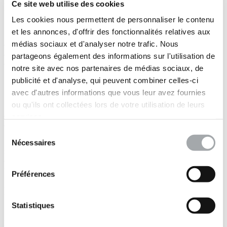
Ce site web utilise des cookies
Disponibilité des services
Les cookies nous permettent de personnaliser le contenu
Les meilleurs efforts sont fournis pour maintenir l'accès au site.
et les annonces, d'offrir des fonctionnalités relatives aux
médias sociaux et d'analyser notre trafic. Nous
Cependant, l’accès au site peut être interrompu temporairement ou
définitivement, notamment pour des raisons juridiques, techniques
partageons également des informations sur l'utilisation de
ou de maintenance.
notre site avec nos partenaires de médias sociaux, de
publicité et d'analyse, qui peuvent combiner celles-ci
Sécurité
avec d'autres informations que vous leur avez fournies
ou qu'ils ont collectées lors de votre utilisation de leurs
Il appartient à l'utilisateur de recourir à tous les moyens de sécurité
dont il dispose pour préserver la confidentialité des informations
services.
échangées.
Sélection
Le groupe Fondasol et ses filiales ne sauraient être tenues pour
Nécessaires
du
responsable des conséquences de la divulgation, même involontaire,
consentement
des informations échangées ou la non utilisation par le client des
moyens de sécurité.
Préférences
Droit d'auteur et Propriété intellectuelle
Statistiques
Les marques, logos et plus généralement tous les éléments de
propriété intellectuelle sont la propriété de leur auteur, sont déposées