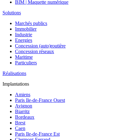
BIM | Maquette numérique
Solutions
Marchés publics
Immobilier
Industrie
Energies
Concession (auto)routière
Concession réseaux
Maritime
Particuliers
Réalisations
Implantations
Amiens
Paris Ile-de-France Ouest
Avignon
Biarritz
Bordeaux
Brest
Caen
Paris Ile-de-France Est
Clermont-Ferrand