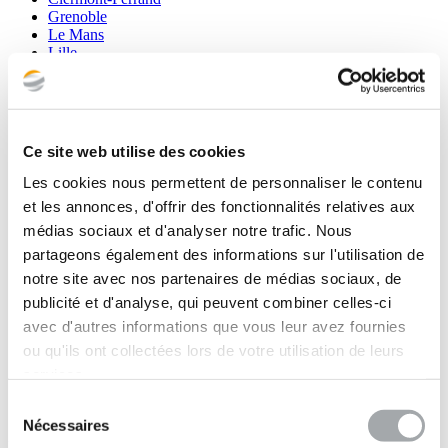
Grenoble
Le Mans
Lille
Lyon
Marseille
Metz
Montbéliard
Montpellier
Ce site web utilise des cookies
Nancy
Nantes
Les cookies nous permettent de personnaliser le contenu
Nice
et les annonces, d'offrir des fonctionnalités relatives aux
Reims
médias sociaux et d'analyser notre trafic. Nous
Rouen
Saint-Omer
partageons également des informations sur l'utilisation de
Strasbourg
notre site avec nos partenaires de médias sociaux, de
Toulouse
publicité et d'analyse, qui peuvent combiner celles-ci
Fondasol Maroc
Fondasol Sénégal
avec d'autres informations que vous leur avez fournies
Annecy
ou qu'ils ont collectées lors de votre utilisation de leurs
Cergy
services.
Tarbes
Fondasol Luxembourg
Sélection
Siège social
Nécessaires
du
Filiales