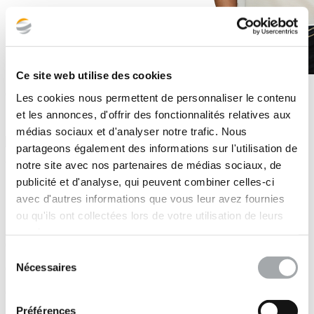
Ce site web utilise des cookies
Gardons le contact !
Les cookies nous permettent de personnaliser le contenu
et les annonces, d'offrir des fonctionnalités relatives aux
Suivez-nous sur :
médias sociaux et d'analyser notre trafic. Nous
partageons également des informations sur l'utilisation de
notre site avec nos partenaires de médias sociaux, de
Vous avez...
publicité et d'analyse, qui peuvent combiner celles-ci
une mission à nous confier?
avec d'autres informations que vous leur avez fournies
de grandes ambitions?
ou qu'ils ont collectées lors de votre utilisation de leurs
un commentaire ou des félicitations à nous transmettre?
services.
Contactez nos agences en France et à l'international
Sélection
Nécessaires
Contactez nos responsables Grands Comptes.
du
consentement
Contactez notre service Relation Client.
Préférences