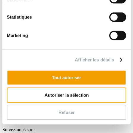
Accéder au formulaire
Marchés publics
•
Statistiques
Immobilier
•
Industrie
Marketing
•
Energies
•
Concession (auto)routière
•
Afficher les détails
Concession réseaux
•
Maritime
Tout autoriser
•
Particuliers
Autoriser la sélection
Refuser
Suivez-nous sur :