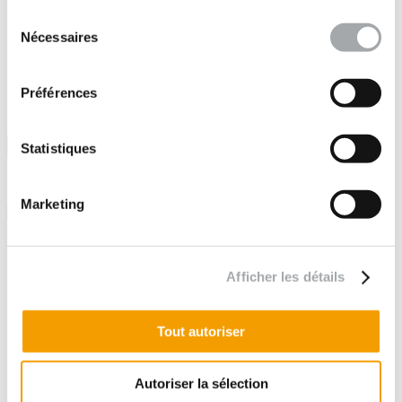
•
Maritime
Sélection
•
Nécessaires
du
Particuliers
consentement
Préférences
Statistiques
Suivez-nous sur :
Marketing
Liens utiles
Vidéos
Afficher les détails
Brochures
Plan du site
Mentions légales
Politique de confidentialité
Tout autoriser
Nos filiales
Fondasol
Prodetis
Autoriser la sélection
Enviroc Groupe Fondasol