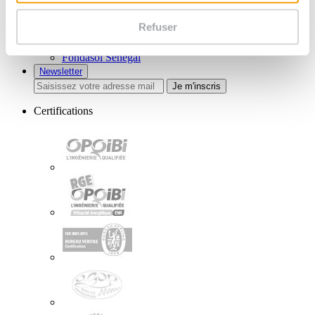
Lianaka
MyGeo
Refuser
Fondasol Luxembourg
Fondasol Maroc
Fondasol Sénégal
Newsletter
Je m'inscris
Certifications