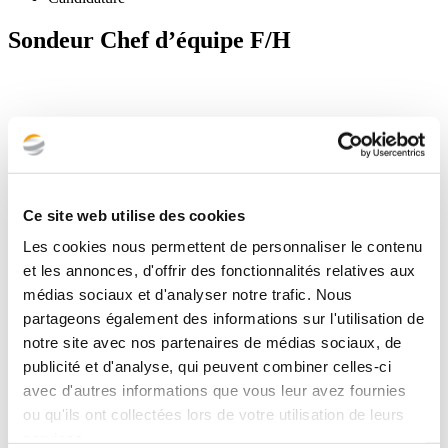
Sondeur Chef d’équipe F/H
Ce site web utilise des cookies
Les cookies nous permettent de personnaliser le contenu
Marchés publics
et les annonces, d'offrir des fonctionnalités relatives aux
•
Immobilier
médias sociaux et d'analyser notre trafic. Nous
•
partageons également des informations sur l'utilisation de
Industrie
notre site avec nos partenaires de médias sociaux, de
•
Energies
publicité et d'analyse, qui peuvent combiner celles-ci
•
avec d'autres informations que vous leur avez fournies
Concession (auto)routière
ou qu'ils ont collectées lors de votre utilisation de leurs
•
Concession réseaux
services.