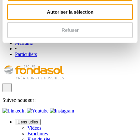
•
Energies
Autoriser la sélection
•
Concession (auto)routière
•
Refuser
Concession réseaux
•
Maritime
•
Particuliers
Suivez-nous sur :
Liens utiles
Vidéos
Brochures
Plan du site