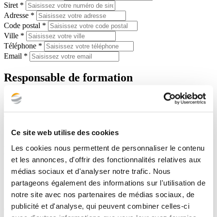
Siret *
Adresse *
Code postal *
Ville *
Téléphone *
Email *
Responsable de formation
Nom *
Prénom *
Téléphone *
Email *
Ce site web utilise des cookies
Les cookies nous permettent de personnaliser le contenu
Formation(s) demandée(s)
et les annonces, d'offrir des fonctionnalités relatives aux
Description succincte de vos besoins ou de vos attentes en formation
médias sociaux et d'analyser notre trafic. Nous
partageons également des informations sur l'utilisation de
*
notre site avec nos partenaires de médias sociaux, de
En soumettant ce formulaire, j'accepte la charte relative aux
publicité et d'analyse, qui peuvent combiner celles-ci
données personnelles et que les informations saisies soient traitées