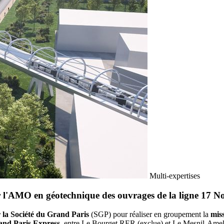
Multi-expertises
 l'AMO en géotechnique des ouvrages de la ligne 17 N
 la Société du Grand Paris
(SGP) pour réaliser en groupement la
mis
rand Paris Express
, entre Le Bourget RER (exclue) et Le Mesnil-Amel