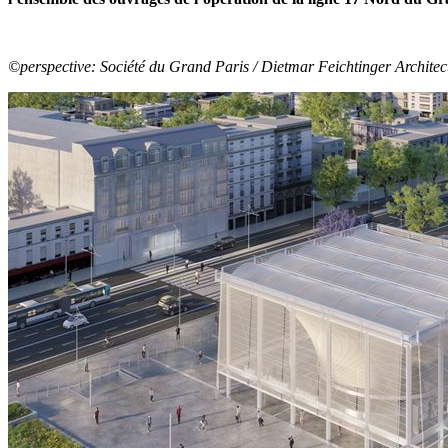
©perspective: Société du Grand Paris / Dietmar Feichtinger Architec