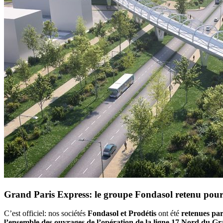
Grand Paris Express: le groupe Fondasol retenu pour
C’est officiel: nos sociétés
Fondasol et Prodétis
ont été
retenues par
l’ensemble des ouvrages de l’opération de la ligne 17 Nord du G