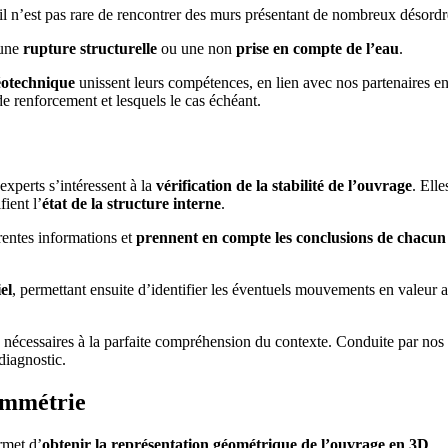
il n’est pas rare de rencontrer des murs présentant de nombreux désordr
 une
rupture structurelle
ou une non
prise en compte de l’eau
.
otechnique
unissent leurs compétences, en lien avec nos partenaires e
e renforcement et lesquels le cas échéant.
xperts s’intéressent à la
vérification de la stabilité de l’ouvrage
. Ell
ifient l’
état de la structure interne
.
rentes informations et
prennent en compte les conclusions de chacun
el
, permettant ensuite d’identifier les éventuels mouvements en valeur a
nécessaires à la parfaite compréhension du contexte. Conduite par nos di
diagnostic.
ammétrie
rmet d’
obtenir la représentation géométrique de l’ouvrage en 3D
.