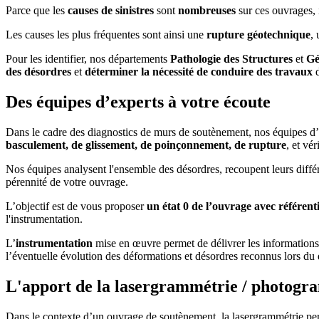
Parce que les
causes de sinistres
sont
nombreuses
sur ces ouvrages, 
Les causes les plus fréquentes sont ainsi une
rupture géotechnique
,
Pour les identifier, nos départements
Pathologie des Structures
et
Gé
des désordres
et
déterminer la nécessité de conduire des travaux
d
Des équipes d’experts à votre écoute
Dans le cadre des diagnostics de murs de soutènement, nos équipes d’e
basculement, de glissement, de poinçonnement, de rupture
, et vér
Nos équipes analysent l'ensemble des désordres, recoupent leurs diffé
pérennité de votre ouvrage.
L’objectif est de vous proposer
un état 0 de l’ouvrage avec référenti
l'instrumentation.
L’
instrumentation
mise en œuvre permet de délivrer les informations 
l’éventuelle évolution des déformations et désordres reconnus lors du 
L'apport de la lasergrammétrie / photogr
Dans le contexte d’un ouvrage de soutènement, la lasergrammétrie pe