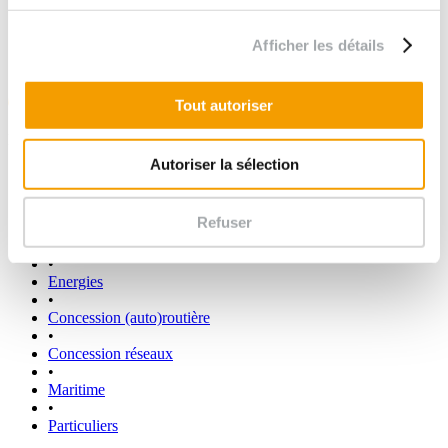
Afficher les détails
Tout autoriser
La capitalisation de nos connaissances
Autoriser la sélection
Marchés publics
•
Immobilier
Refuser
•
Industrie
•
Energies
•
Concession (auto)routière
•
Concession réseaux
•
Maritime
•
Particuliers