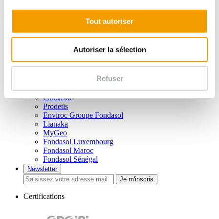
Tout autoriser
Liens utiles
Vidéos
Autoriser la sélection
Brochures
Plan du site
Mentions légales
Refuser
Politique de confidentialité
Nos filiales
Fondasol
Prodetis
Enviroc Groupe Fondasol
Lianaka
MyGeo
Fondasol Luxembourg
Fondasol Maroc
Fondasol Sénégal
Newsletter
Je m'inscris
Certifications