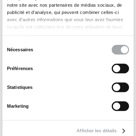
sites à travers le monde
notre site avec nos partenaires de médias sociaux, de
publicité et d'analyse, qui peuvent combiner celles-ci
Marchés publics
avec d'autres informations que vous leur avez fournies
•
Immobilier
ou qu'ils ont collectées lors de votre utilisation de leurs
•
services.
Industrie
•
Sélection
Energies
Nécessaires
du
•
consentement
Concession (auto)routière
•
Préférences
Concession réseaux
•
Maritime
•
Statistiques
Particuliers
Marketing
Afficher les détails
Suivez-nous sur :