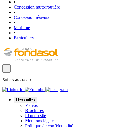
•
Concession (auto)routière
•
Concession réseaux
•
Maritime
•
Particuliers
Suivez-nous sur :
Liens utiles
Vidéos
Brochures
Plan du site
Mentions légales
Politique de confidentialité