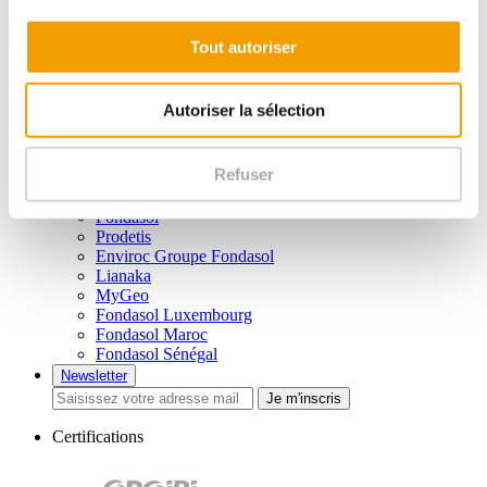
Tout autoriser
Liens utiles
Vidéos
Autoriser la sélection
Brochures
Plan du site
Mentions légales
Refuser
Politique de confidentialité
Nos filiales
Fondasol
Prodetis
Enviroc Groupe Fondasol
Lianaka
MyGeo
Fondasol Luxembourg
Fondasol Maroc
Fondasol Sénégal
Newsletter
Je m'inscris
Certifications