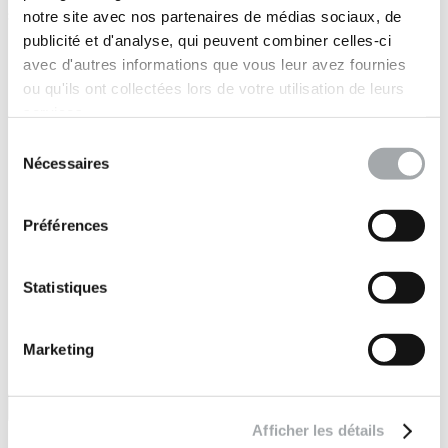
sites à travers le monde
notre site avec nos partenaires de médias sociaux, de
publicité et d'analyse, qui peuvent combiner celles-ci
Marchés publics
avec d'autres informations que vous leur avez fournies
•
Immobilier
ou qu'ils ont collectées lors de votre utilisation de leurs
•
services.
Industrie
•
Sélection
Energies
Nécessaires
du
•
consentement
Concession (auto)routière
•
Préférences
Concession réseaux
•
Maritime
•
Statistiques
Particuliers
Marketing
Afficher les détails
Suivez-nous sur :