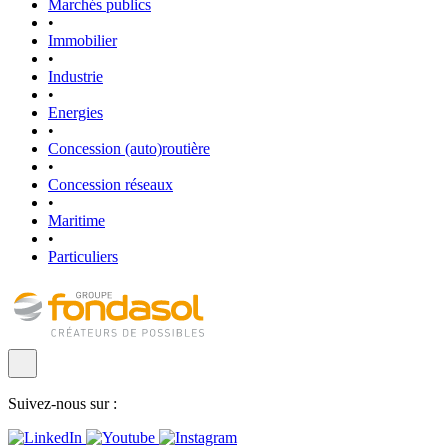
Marchés publics
•
Immobilier
•
Industrie
•
Energies
•
Concession (auto)routière
•
Concession réseaux
•
Maritime
•
Particuliers
Suivez-nous sur :