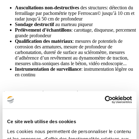
Auscultations non-destructives
des structures: détection du
ferraillage par pachométrie type Ferroscan© jusqu’à 10 cm et
radar jusqu’à 50 cm de profondeur
Sondage destructif
au marteau piqueur
Prélèvement d’échantillons
: carottage, disqueuse, percement
grande profondeur
Qualification des matériaux
: mesures de potentiels de
corrosion des armatures, mesure de profondeur de
carbonatation, dureté de surface au scléromètre, mesures
d’adhérence d’un revêtement au dynamomètre de traction,
mesures ultra-soniques dans le béton, vidéo endoscopie...
Instrumentation de surveillance
: instrumentation légère ou
en continu
Analyses et essais en laboratoire
Essais mécaniques sur béton
: résistance à la compression et
à la traction du béton
Analyses physico-chimiques
: mesures de densité/porosité,
Ce site web utilise des cookies
mesures de profondeur de carbonatation du béton, teneurs en
chlorures…
Les cookies nous permettent de personnaliser le contenu
et les annonces, d'offrir des fonctionnalités relatives aux