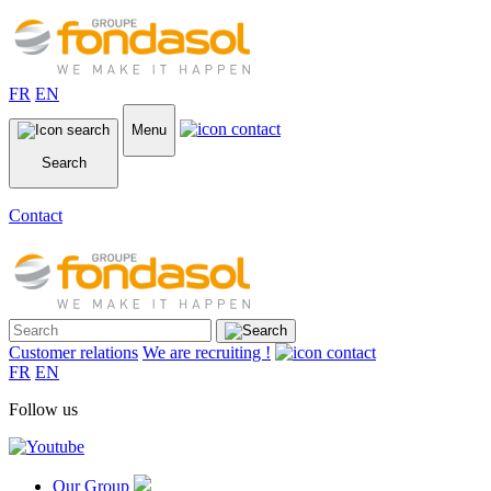
FR
EN
Menu
Search
Contact
Customer relations
We are recruiting !
FR
EN
Follow us
Our Group