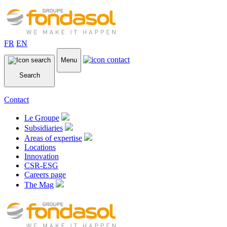
FR
EN
Menu
Search
Contact
Le Groupe
Subsidiaries
Areas of expertise
Locations
Innovation
CSR-ESG
Careers page
The Mag