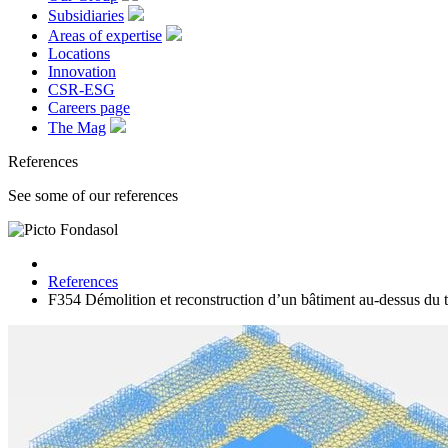
Subsidiaries
Areas of expertise
Locations
Innovation
CSR-ESG
Careers page
The Mag
References
See some of our references
References
F354 Démolition et reconstruction d’un bâtiment au-dessus du