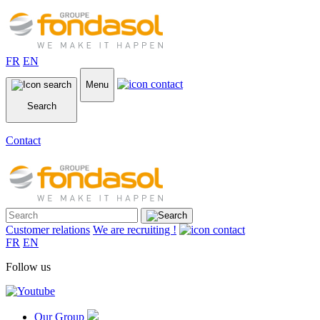
FR
EN
Menu
Search
Contact
Customer relations
We are recruiting !
FR
EN
Follow us
Our Group